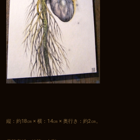
縦：約18㎝ × 横：14㎝ × 奥行き：約2㎝。