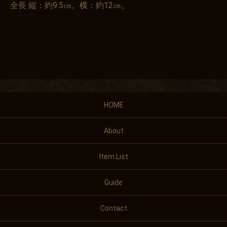
全長 縦：約9.5㎝。横：約12㎝。
HOME
About
Item List
Guide
Contact