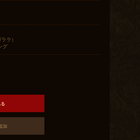
（ガララ）
ング
）
れる
追加