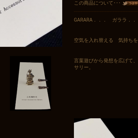
この商品について･･･
GARARA．．． ガララ．
空気を入れ替える 気持ちを
言葉遊びから発想を広げて、
サリー。