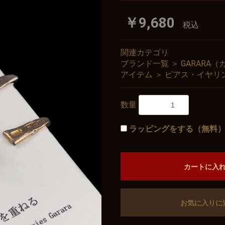
￥9,680
税込
関連カテゴリ
ブランド一覧
＞
GARARA
アイテム
＞
ピアス・イヤリ
数量
ラッピングをする（無料
カートに入
お気に入りに