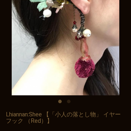
Lhiannan:Shee 【「小人の落とし物」 イヤー
フック （Red）】