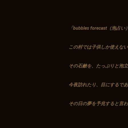
「bubbles forecast（泡占
この村では子供しか使えない
その石鹸を、たっぷりと泡
今夜訪れたり、目にするであ
その日の夢を予兆すると言わ