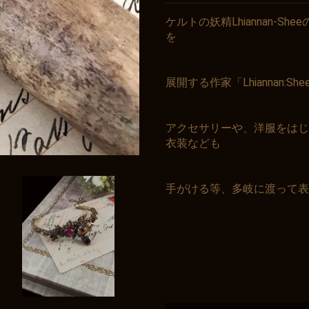
ケルトの妖精Lhiannan-
を
展開する作家「Lhiannan:
アクセサリーや、洋服をはじ
衣装なども
手がける等、多岐に渡って表