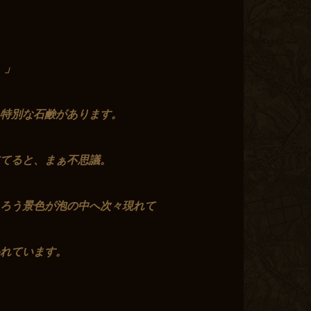
い）」
特別な石鹸があります。
立てると、まぁ不思議。
ろう景色が泡の中へ次々現れて
れています。