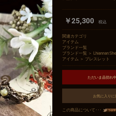
￥25,300
税込
関連カテゴリ
アイテム
ブランド一覧
ブランド一覧
＞
Lhiannan
アイテム
＞
ブレスレット
ただいま品切れ
お気に入りに
この商品について･･･