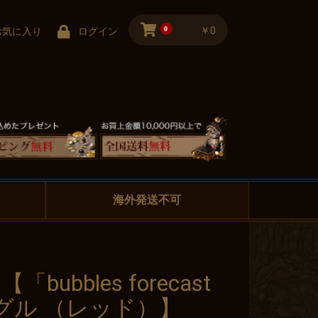
0
￥0
お気に入り
ログイン
海外発送不可
 【「bubbles forecast
グル （レッド）】