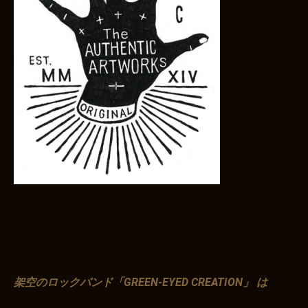
架空のロックバンド「GREEN-EYED CREATION」 は