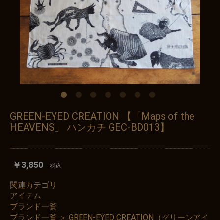
GREEN-EYED CREATION 【「Maps of the
HEAVENS」 ハンカチ GEC-BD013】
￥3,850
税込
関連カテゴリ
アイテム
ブランド一覧
ブランド一覧
＞
GREEN-EYED CREATION（グリーンアイ