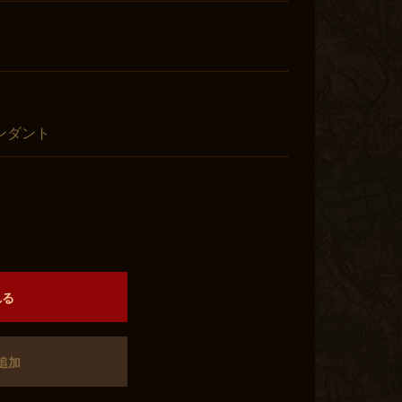
ンダント
）
れる
追加