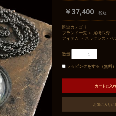
￥37,400
税込
関連カテゴリ
ブランド一覧
＞
尾崎武秀
アイテム
＞
ネックレス・ペ
数量
ラッピングをする（無料
カートに入
お気に入りに