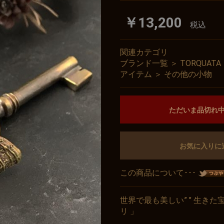
￥13,200
税込
関連カテゴリ
ブランド一覧
＞
TORQUA
アイテム
＞
その他の小物
ただいま品切れ
お気に入りに
この商品について･･･
世界で最も美しい” " 生き
リ 」