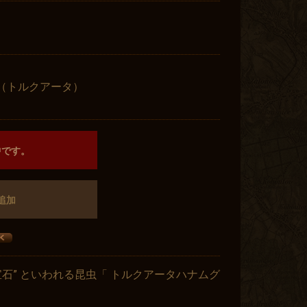
TA（トルクアータ）
中です。
追加
た宝石” といわれる昆虫「 トルクアータハナムグ