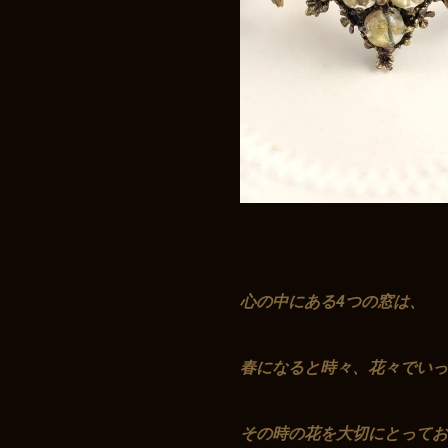
お買い物を続ける
カートへ進む
心の中にある4つの窓は、
春になると時々、花々でいっ
その時の花を大切にとってお