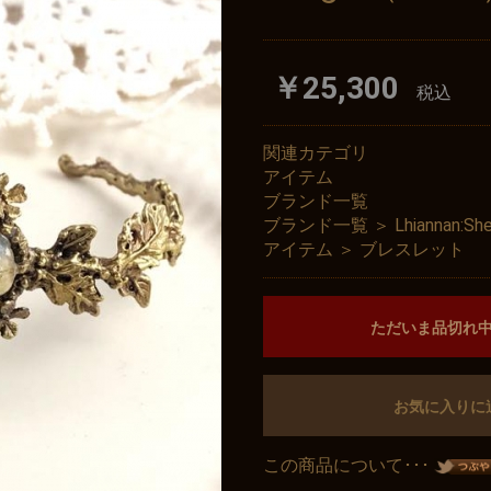
￥25,300
税込
関連カテゴリ
アイテム
ブランド一覧
ブランド一覧
＞
Lhiannan
アイテム
＞
ブレスレット
ただいま品切れ
お気に入りに
この商品について･･･