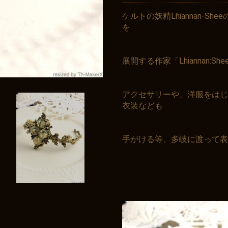
ケルトの妖精Lhiannan-
を
展開する作家「Lhiannan:
アクセサリーや、洋服をはじ
衣装なども
手がける等、多岐に渡って表