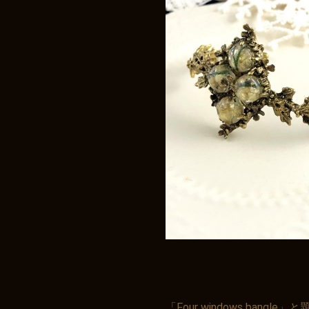
「Four windows bangl