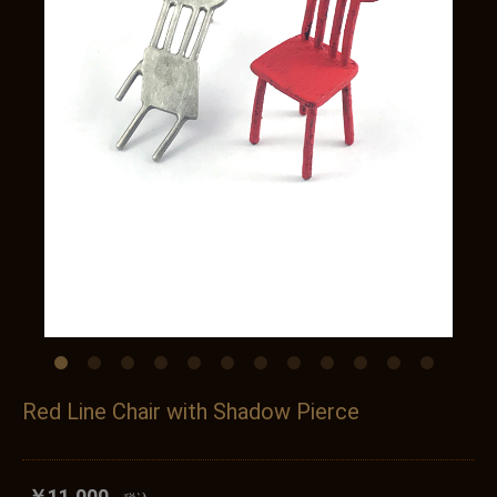
Red Line Chair with Shadow Pierce
￥11,000