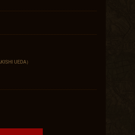
ISHI UEDA）
）