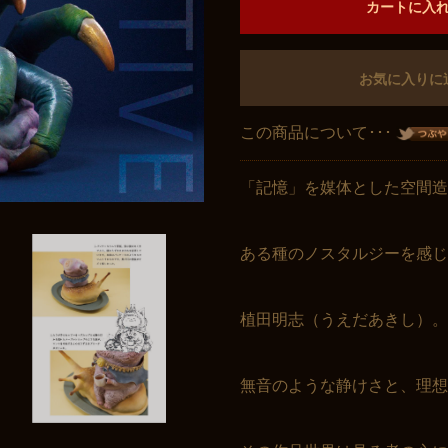
カートに入
お気に入りに
この商品について･･･
「記憶」を媒体とした空間造
ある種のノスタルジーを感じ
植田明志（うえだあきし）。
無音のような静けさと、理想