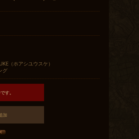
USUKE（ホアシユウスケ）
ング
中です。
追加