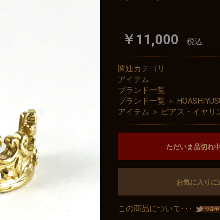
￥11,000
税込
関連カテゴリ
アイテム
ブランド一覧
ブランド一覧
＞
HOASHIY
アイテム
＞
ピアス・イヤリ
ただいま品切れ
お気に入りに
この商品について･･･