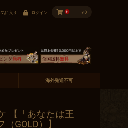
0
￥0
お気に入り
ログイン
海外発送不可
ケ 【「あなたは王
（GOLD）】