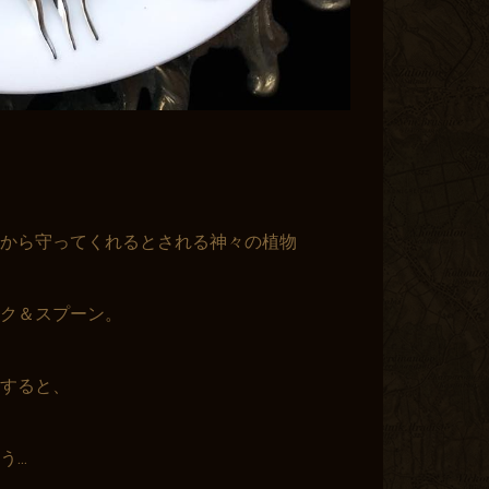
から守ってくれるとされる神々の植物
ク＆スプーン。
すると、
..