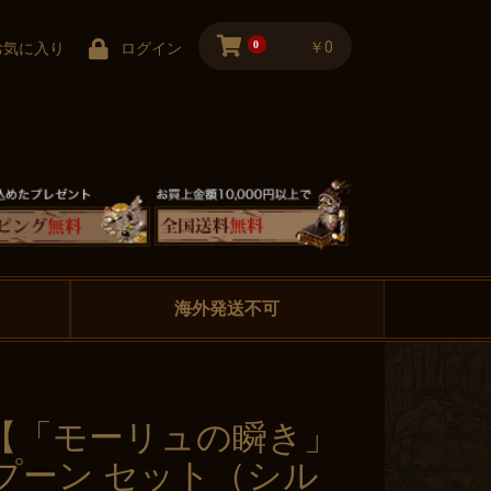
0
￥0
お気に入り
ログイン
海外発送不可
ilia【「モーリュの瞬き」
プーン セット（シル