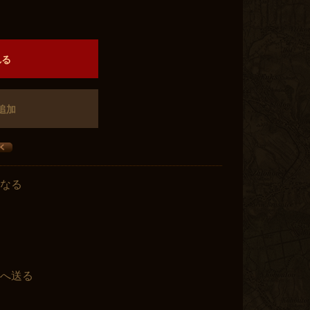
）
れる
追加
なる
へ送る