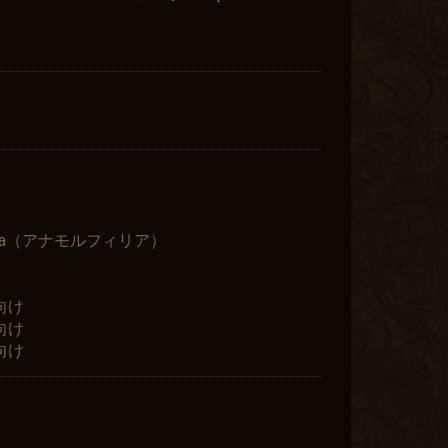
philia（アナモルフィリア）
向け
向け
向け