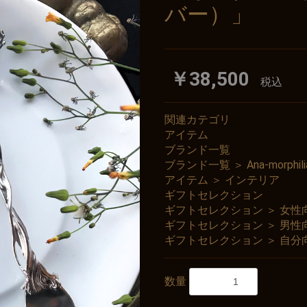
バー）」
￥38,500
税込
関連カテゴリ
アイテム
ブランド一覧
ブランド一覧
＞
Ana-mor
アイテム
＞
インテリア
ギフトセレクション
ギフトセレクション
＞
女性
ギフトセレクション
＞
男性
ギフトセレクション
＞
自分
数量