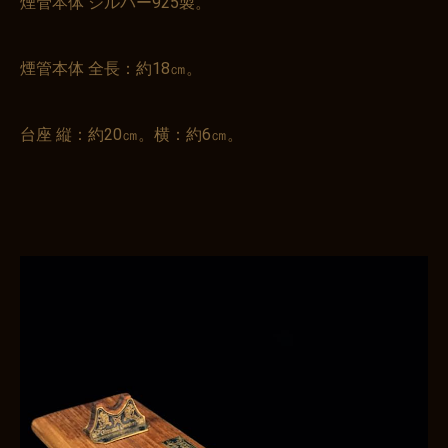
煙管本体 シルバー925製。
煙管本体 全長：約18㎝。
台座 縦：約20㎝。横：約6㎝。