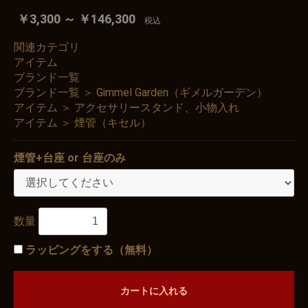
￥3,300 ～ ￥146,300
税込
関連カテゴリ
アイテム
ブランド一覧
ブランド一覧
＞
Gimmel Garden（ギメルガーデン）
アイテム
＞
アクセサリースタンド、小物入れ
アイテム
＞
煙管（キセル）
煙管+台座 or 台座のみ
数量
ラッピングをする（無料）
カートに入れる