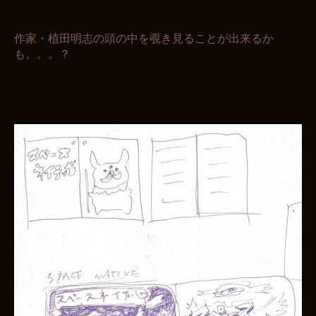
作家・植田明志の頭の中を覗き見ることが出来るか
も。。。？