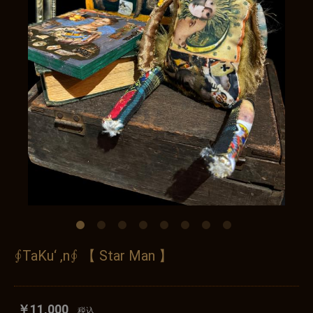
∮TaKu‘ ,n∮ 【 Star Man 】
￥11,000
税込