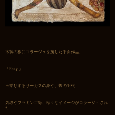
木製の板にコラージュを施した平面作品。
「Fairy 」
玉乗りするサーカスの象や、蝶の羽根
気球やフラミンゴ等、様々なイメージがコラージュされ
た