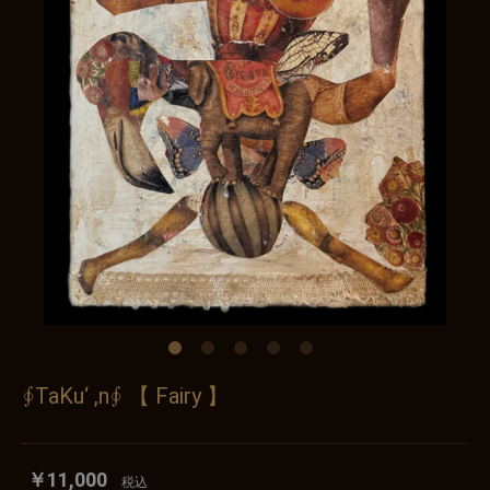
∮TaKu‘ ,n∮ 【 Fairy 】
￥11,000
税込