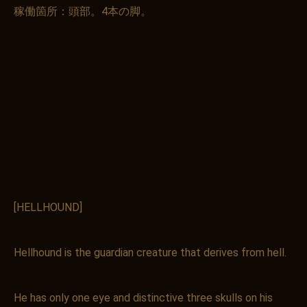
稼働箇所：頭部。4本の脚。
[HELLHOUND]
お買い物を続ける
カートへ進む
Hellhound is the guardian creature that derives from hell.
He has only one eye and distinctive three skulls on his