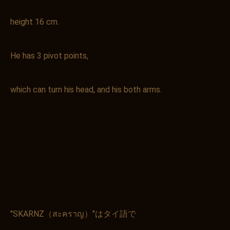
height 16 cm.
He has 3 pivot points,
which can turn his head, and his both arms.
"SKARNZ（สะคราญ）"はタイ語で