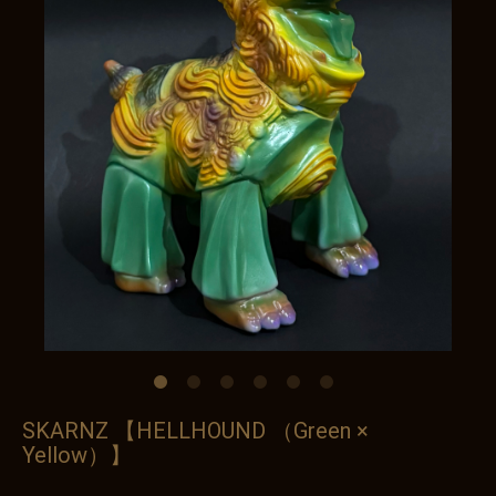
SKARNZ 【HELLHOUND （Green ×
Yellow）】