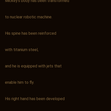
Mickey’s body has been transformed
お買い物を続ける
カートへ進む
to nuclear robotic machine.
His spine has been reinforced
with titanium steel,
and he is equipped with jets that
enable him to fly.
His right hand has been developed