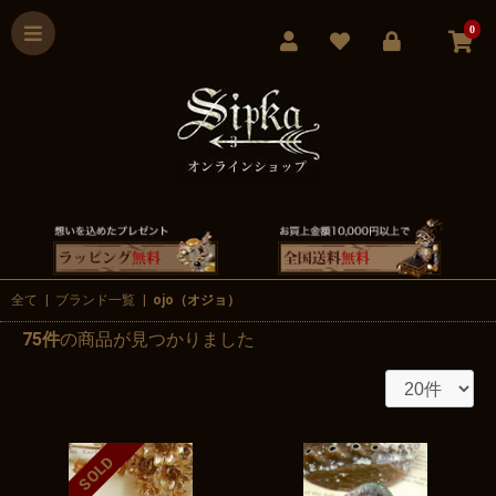
0
全て
|
ブランド一覧
|
ojo（オジョ）
75件
の商品が見つかりました
SOLD