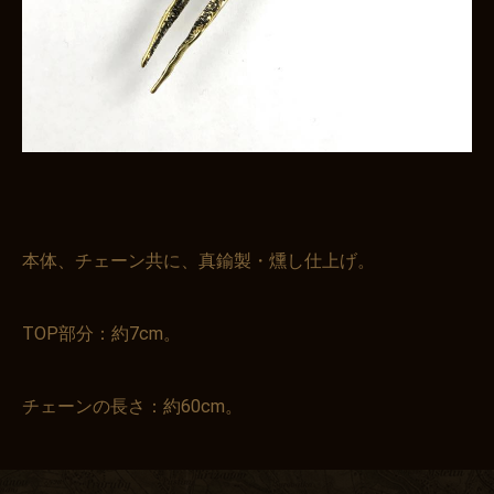
本体、チェーン共に、真鍮製・燻し仕上げ。
TOP部分：約7cm。
チェーンの長さ：約60cm。