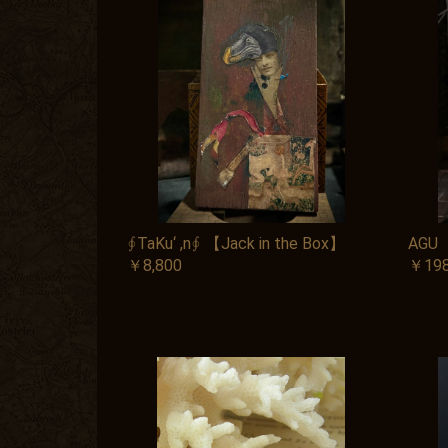
∮TaKu‘ ,n∮ 【Jack in the Box】
AG
￥8,800
￥198