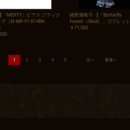
i 【「MERTY」ピアス ブラック
猪野屋牧子 【「Butterfly
ア（N-MR-PI-014BK-
Forest（Skull）」ゴブレッ
】
￥71,500
500
1
2
3
4
5
...
次へ
最後へ