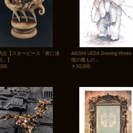
お買い物を続ける
カートへ進む
明志【スターピース「夜に浸
AKISHI UEDA Drawing Wor
街」】
憶の魔もの」
000
￥30,000