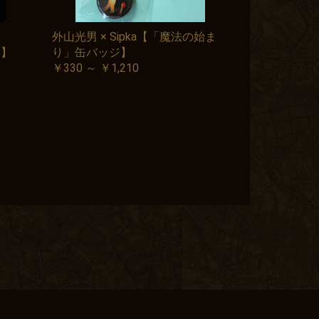
外山光男 × Sipka【「魔法の始ま
ト】
り」缶バッジ】
￥330 ～ ￥1,210