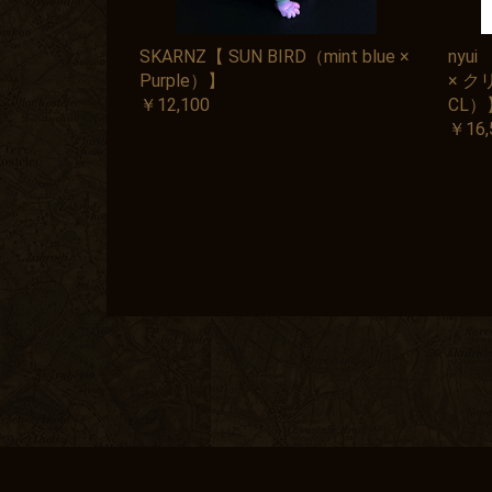
SKARNZ【 SUN BIRD（mint blue ×
nyu
Purple）】
× クリ
￥12,100
CL）
￥16,