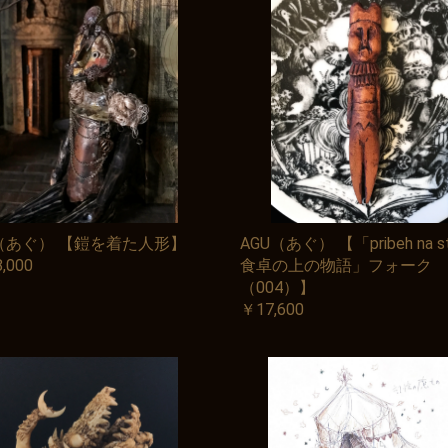
U（あぐ） 【鎧を着た人形】
AGU（あぐ） 【「pribeh na st
,000
食卓の上の物語」フォーク
（004）】
￥17,600