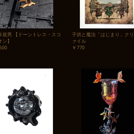
多規男 【ドーントレス・スコ
子供と魔法「はじまり」クリ
オン】
ァイル
600
￥770