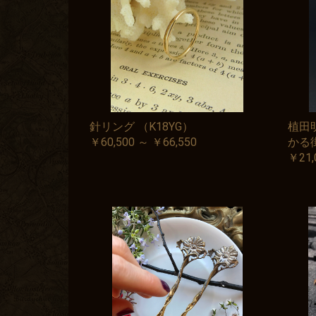
針リング （K18YG）
植田
￥60,500 ～ ￥66,550
かる
￥21,