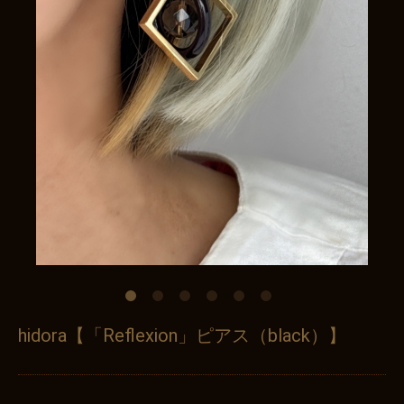
hidora【「Reflexion」ピアス（black）】