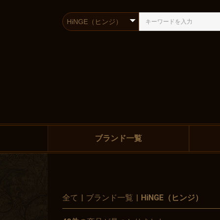
ブランド一覧
全て
|
ブランド一覧
|
HiNGE（ヒンジ）