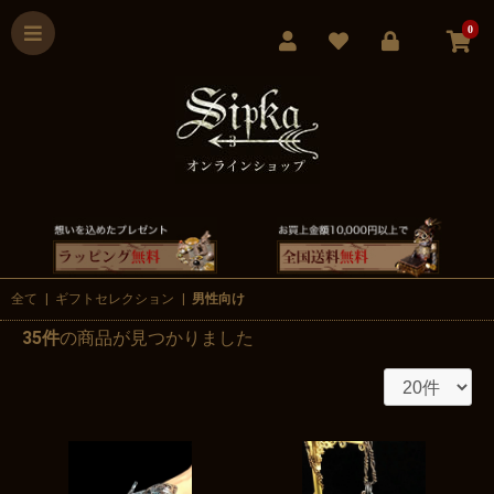
0
全て
|
ギフトセレクション
|
男性向け
35件
の商品が見つかりました